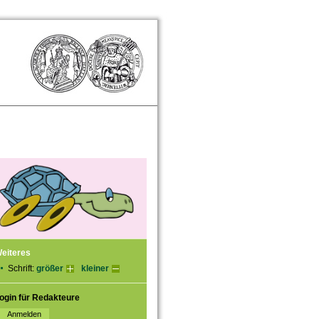
eiteres
Schrift:
größer
kleiner
ogin für Redakteure